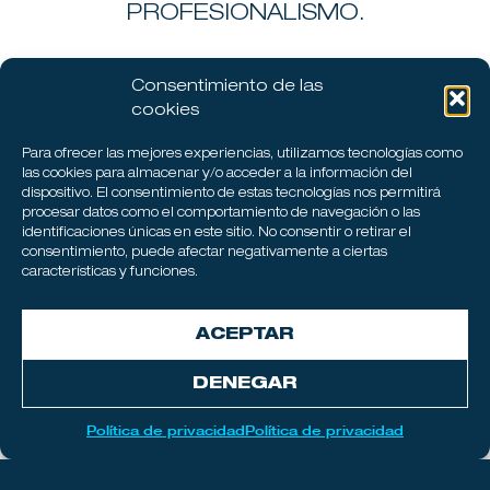
PROFESIONALISMO.
Consentimiento de las
cookies
Para ofrecer las mejores experiencias, utilizamos tecnologías como
Nuestras
las cookies para almacenar y/o acceder a la información del
dispositivo. El consentimiento de estas tecnologías nos permitirá
Búsquedas
procesar datos como el comportamiento de navegación o las
identificaciones únicas en este sitio. No consentir o retirar el
consentimiento, puede afectar negativamente a ciertas
Ingresá a nuestro portal de
características y funciones.
empleos y postulate a
nuestras búsquedas activas
ACEPTAR
DENEGAR
IR AL PORTAL
Política de privacidad
Política de privacidad