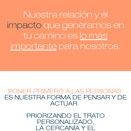
Nuestra relación y el
impacto
que generamos en
tu camino es
lo más
importante
para nosotros.
PONER PRIMERO A LAS PERSONAS
ES NUESTRA FORMA DE PENSAR Y DE
ACTUAR.
PRIORIZANDO EL TRATO
PERSONALIZADO,
LA CERCANÍA Y EL